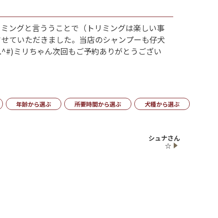
トリミングと言ううことで（トリミングは楽しい事
させていただきました。当店のシャンプーも仔犬
^#)ミリちゃん次回もご予約ありがとうござい
年齢から選ぶ
所要時間から選ぶ
犬種から選ぶ
シュナさん
☆
LINE