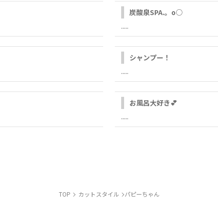
炭酸泉SPA.。o○
.....
シャンプー！
.....
お風呂大好き💕
.....
TOP
カットスタイル
パピーちゃん