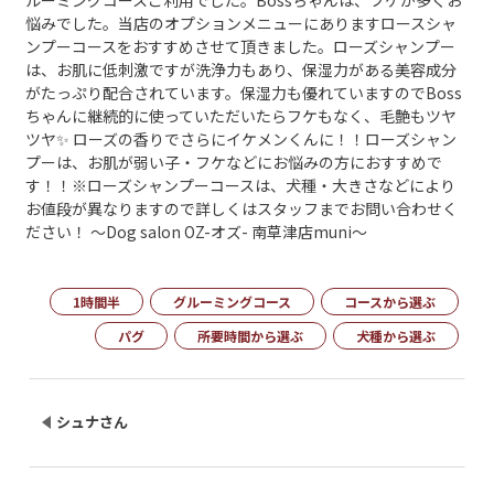
ルーミングコースご利用でした。Bossちゃんは、フケが多くお
悩みでした。当店のオプションメニューにありますロースシャ
ンプーコースをおすすめさせて頂きました。ローズシャンプー
は、お肌に低刺激ですが洗浄力もあり、保湿力がある美容成分
がたっぷり配合されています。保湿力も優れていますのでBoss
ちゃんに継続的に使っていただいたらフケもなく、毛艶もツヤ
ツヤ✨ ローズの香りでさらにイケメンくんに！！ローズシャン
プーは、お肌が弱い子・フケなどにお悩みの方におすすめで
す！！※ローズシャンプーコースは、犬種・大きさなどにより
お値段が異なりますので詳しくはスタッフまでお問い合わせく
ださい！ ～Dog salon OZ-オズ- 南草津店muni～
1時間半
グルーミングコース
コースから選ぶ
パグ
所要時間から選ぶ
犬種から選ぶ
シュナさん