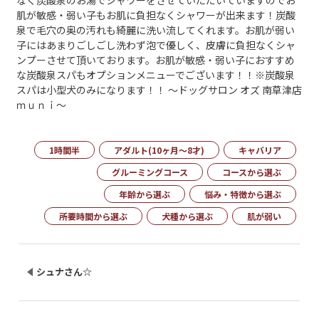
なく炭酸泉のお湯でシャワーをさせていただいていますのでお
肌が敏感・弱い子もお肌に負担なくシャワーが出来ます！炭酸
泉で毛穴の奥の汚れも綺麗に洗い流してくれます。お肌が弱い
子にはあまりごしごし洗わず泡で優しく、皮膚に負担なくシャ
ンプーさせて頂いております。お肌が敏感・弱い子におすすめ
な炭酸泉スパもオプションメニューでございます！！※炭酸泉
スパは小型犬のみになります！！ ～ドッグサロン オズ 南草津店
ｍｕｎｉ～
1時間半
アダルト(10ヶ月～8才)
キャバリア
グルーミングコース
コースから選ぶ
年齢から選ぶ
悩み・特徴から選ぶ
所要時間から選ぶ
犬種から選ぶ
肌が弱い
シュナさん☆