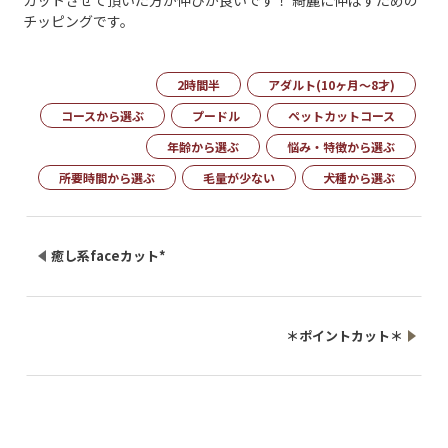
カットさせて頂いた方が伸びが良いです！ 綺麗に伸ばすための
チッピングです。
2時間半
アダルト(10ヶ月～8才)
コースから選ぶ
プードル
ペットカットコース
年齢から選ぶ
悩み・特徴から選ぶ
所要時間から選ぶ
毛量が少ない
犬種から選ぶ
癒し系faceカット*
＊ポイントカット＊