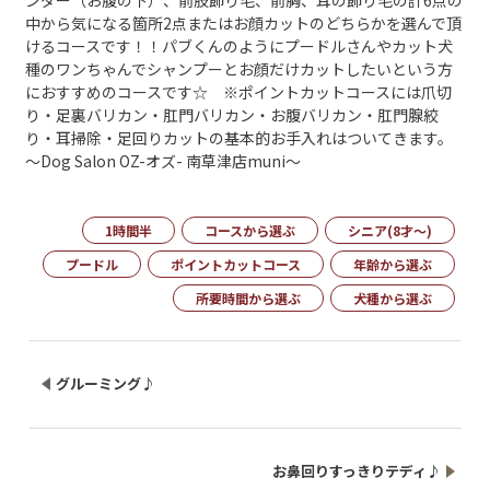
ンダー（お腹の下）、前肢飾り毛、前胸、耳の飾り毛の計6点の
中から気になる箇所2点またはお顔カットのどちらかを選んで頂
けるコースです！！パブくんのようにプードルさんやカット犬
種のワンちゃんでシャンプーとお顔だけカットしたいという方
におすすめのコースです☆ ※ポイントカットコースには爪切
り・足裏バリカン・肛門バリカン・お腹バリカン・肛門腺絞
り・耳掃除・足回りカットの基本的お手入れはついてきます。
～Dog Salon OZ-オズ- 南草津店muni～
1時間半
コースから選ぶ
シニア(8才～)
プードル
ポイントカットコース
年齢から選ぶ
所要時間から選ぶ
犬種から選ぶ
グルーミング♪
お鼻回りすっきりテディ♪