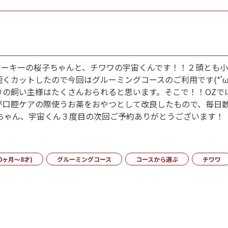
)♡ヨーキーの桜子ちゃんと、チワワの宇宙くんです！！２頭とも
くカットしたので今回はグルーミングコースのご利用です(*'ω
りの飼い主様はたくさんおられると思います。そこで！！OZで
が口腔ケアの際使うお薬をおやつとして改良したもので、毎日
)桜子ちゃん、宇宙くん３度目の次回ご予約ありがとうございます
0ヶ月～8才)
グルーミングコース
コースから選ぶ
チワワ