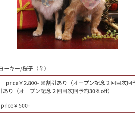
 ヨーキー/桜子（♀）
price￥2.800- ※割引あり（オープン記念２回目次
- ※割引あり（オープン記念２回目次回予約30％off）
ice￥500-