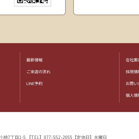
最新情報
会社案
ご来店の流れ
採用情
LINE予約
お問い
個人情
市小柿7丁目1-5
【TEL】077-552-2055
【定休日】水曜日