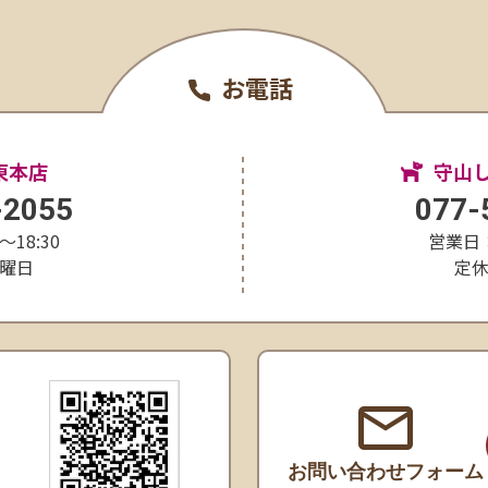
お電話
東本店
守山
-2055
077-
〜18:30
営業日：1
曜日
定
お問い合わせ
フォーム