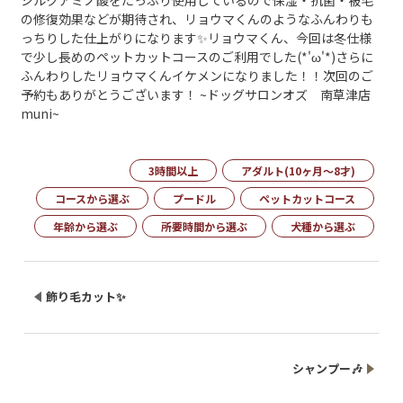
シルクアミノ酸をたっぷり使用しているので保湿・抗菌・被毛
の修復効果などが期待され、リョウマくんのようなふんわりも
っちりした仕上がりになります✨リョウマくん、今回は冬仕様
で少し長めのペットカットコースのご利用でした(*'ω'*)さらに
ふんわりしたリョウマくんイケメンになりました！！次回のご
予約もありがとうございます！ ~ドッグサロンオズ 南草津店
muni~
3時間以上
アダルト(10ヶ月～8才)
コースから選ぶ
プードル
ペットカットコース
年齢から選ぶ
所要時間から選ぶ
犬種から選ぶ
飾り毛カット✨
シャンプー🎶